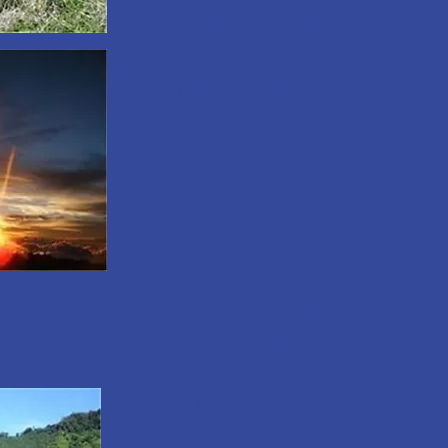
Sunrise or Sunset. the peace and quiet of the
amazing and it feels as if you are on top of 
on the moon! Followed by a hearty breakfas
Lodge with views of the whole island.
ontinue the day, hiking into the magical Bamboo forest and ha
beautiful natural pools and waterfalls.
4. Visit the well known surfing, kite
Ho'okipa beach park on the North S