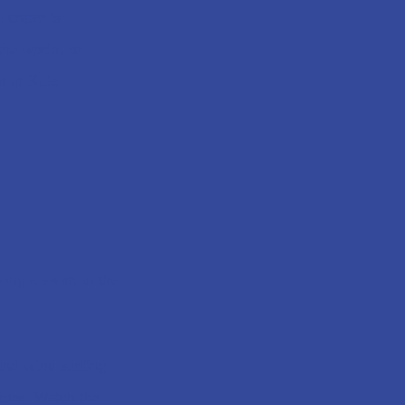
 crater is
the world, or
t at Kula
ving a swim in the
 and wind surfing
hore. Watch the