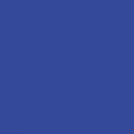
ting the beautiful
lar
vacation on
ollective
ours throughout
rs, so you are
es and all that
tess! We
ove Darrelle