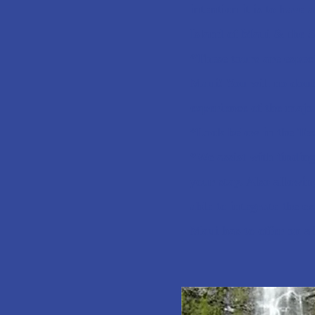
intention it is to have
Island of Maui & the S
*These tours are esp
Maui! You will no doub
experience of the majo
*Look below in the Tes
*We assist with findi
your stay. Also allow
able to integrate the
Maui has to offer on all