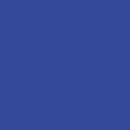
 Mystery Tour Guide, will
e, some of them unknown to
rom the inside out!
sacred sites or
 is entirely up to
siting Keanae,
iful sights
a level for