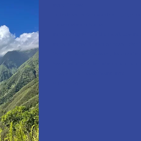
meine Prozesse.
Ihr beide seid einfach wundervoll „Engel au
Herzensliebe und Klarheit.
mir fehlen die Worte und ich weiß, dass mit 
magischen Reise für mich ein neues Leben 
Was bleibt ist die Gewissheit, das ich auf M
Seelenheimat gefunden habe und ich mich h
freue, wenn ich wieder heimkomme .
Mahalo Eva