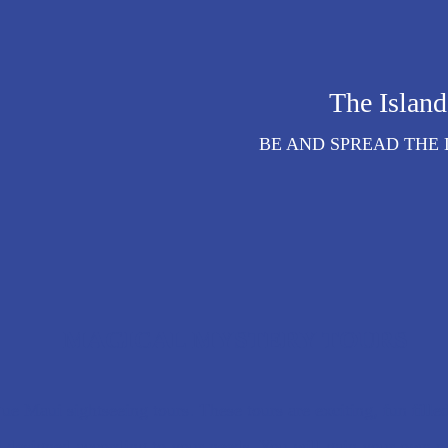
The Island 
BE AND SPREAD THE 
MAGICAL MYSTERY TOURS
ue Maui sightseeing tours. These tours are exciting, fun filled,
ll designed according to your needs. You will gain your own p