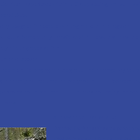
 a Spiritual Experience within a Group setting, whilst visi
acred Sites.
ecially designed for people wanting more than a regu
t return home totally transformed. At least this was the c
rity of our groups so far!
timonial section!
ng appropriate lodging for the group and arrange day t
ing for plenty of free time for everyone in
between tou
 experiences and have time to relax and enjoy the beach
 levels.
A FEW TESTIMONIALS
Dear Sue Thank you! You are a perfect hos
loved every minute of it. Kind regards and
l