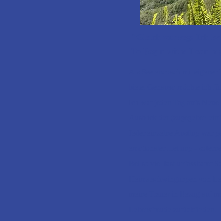
"Gleich vorweg: Ich ka
To Begin with: I can h
Als Seelencoach mit eigener P
biete. Genauso möchte ich f
Ich war jeden Tag aufs Neue 
Ausblick der (zugegeben einf
Jeder einzelne Ausflug war g
emotionaler Heilung - soferne
Bei so viel fast unfassbarer 
Heimatschwingungen von Lemu
meine Trauer in Bezug auf me
Lebensfreude zurückfinden.