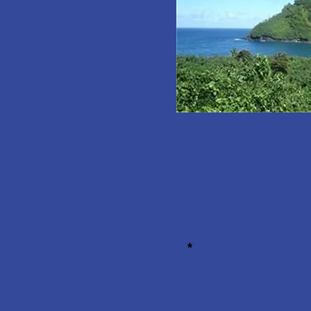
*
There are many other 
*Prices will be per da
*Discount for children.
*
Our goal is to offer 
Seeing
Tour that you wi
*We also offer organi