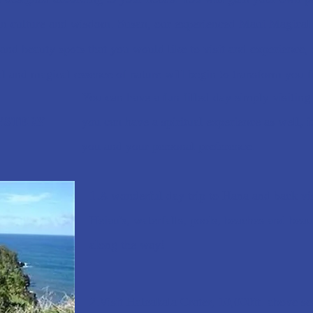
an culture and wisdom. Susan, our experienced Maui Magical
 and beauty spots that you would like to visit and experienc
al and magical essence of nature will begin to transform you f
You can have a fun filled day simply visiting 
MYSTERY
you can have a spiritual experience as well, it
you and your personal preference.
1.A wonderful day trip to Hana and back vi
Heiau's, waterfalls, pools, beaches and beaut
along the way!
2.Visit Haleakala Crater, 10,000ft. above se