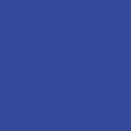
ui erzählt hast,
 muss ich hin“.
 ️
wir im Paradies
nden staunend
Magie.
und Liebe und
ollen Frauen.
d achtsam durch