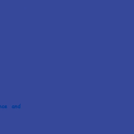
aves, see lots of
end some quality
f Paia afterwards.
s i
ncluded.
nce and
Sight
iduals whose