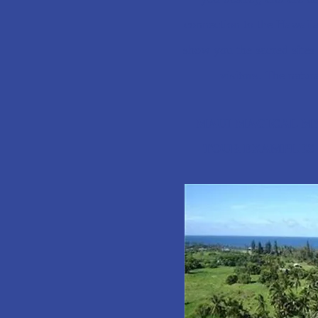
connection to the Hawaii
show you the sacred sites
visitors. The natur
MAUI MAGICAL 
TOUR EXAMPLES