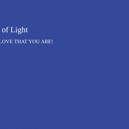
of Light
LOVE THAT YOU ARE!
 spiritually orientated (if
ersonal experience and