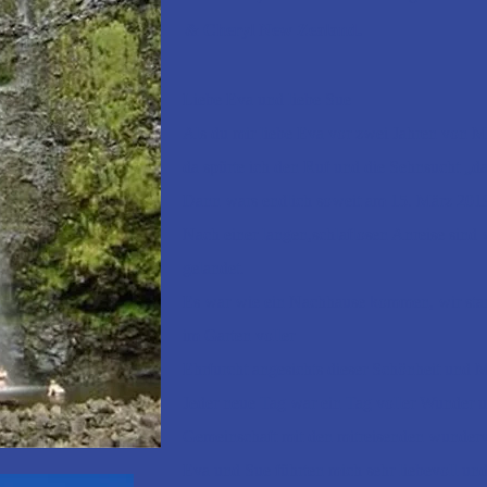
& Cheryl New Zealand.
Liebe Eva und liebe Sue
Als du mir liebe Eva vor zwei Jahren von Ma
da spürte ich den Ruf und die Sehnsucht „da
Dann wars endlich soweit am 15. März 2019
Nach einer langen,schlaflosen Anreise sind 
gelandet.
Es war wie ein Nachhause kommen, wir sta
im Garten voller
Ehrfurcht angesichts dieser Schönheit und 
Jeder neue Tag war ein Tag voller Wunder 
Gemeinschaft
mit den mitreisenden wunderv
Eva und Sue führten mich sehr liebevoll un