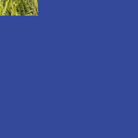
nn die angebotene Magical mystery Tour sehr empfehlen!
ighly recommend these Magical Mystery Tours!
raxis lege ich ein hohes Qualitätslevel an meine Dienstleistung, die 
ür mein Geld eine entsprechende Gegenleistung geboten bekommen.
begeistert von dem unglaublich malerischen, wunderschönen, fast scho
achen) Unterkunft direkt am Meer.
eprägt von wundersamen spirituellen Erfahrungen, Erlebnissen der Rü
 man sich darauf eingelassen hat.
Schönheit der Natur, der feinen mütterlich weiblichen Energie von Maui,
ria, der für mich unaufdringlichen Leitung und Begleitung von Eva 
inen im Vorjahr verstorbenen geliebten Lebensgefährten loslassen und