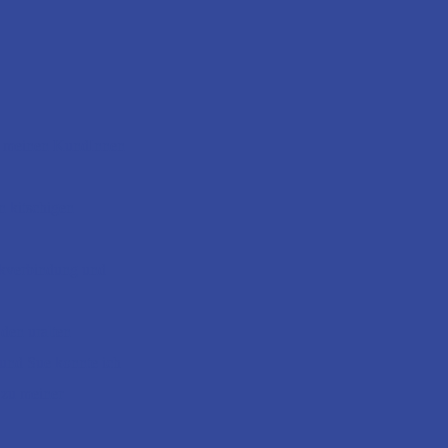
ich meinen KundInnen
n kitschigen
ckverbindung und
 den uralten
und Sue konnte ich
 zu meiner