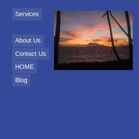
Services
Tours
About Us
Contact Us
HOME
Blog
We offer a variety of uniq
you desire), and are a